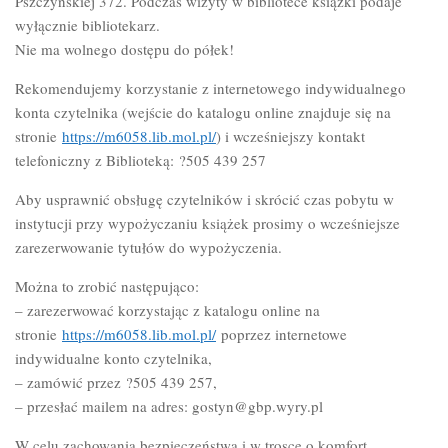
Pszczyńskiej 372. Podczas wizyty w bibliotece książki podaje
wyłącznie bibliotekarz.
Nie ma wolnego dostępu do półek!
Rekomendujemy korzystanie z internetowego indywidualnego
konta czytelnika (wejście do katalogu online znajduje się na
stronie
https://m6058.lib.mol.pl/
) i wcześniejszy kontakt
telefoniczny z Biblioteką: ?505 439 257
Aby usprawnić obsługę czytelników i skrócić czas pobytu w
instytucji przy wypożyczaniu książek prosimy o wcześniejsze
zarezerwowanie tytułów do wypożyczenia.
Można to zrobić następująco:
– zarezerwować korzystając z katalogu online na
stronie
https://m6058.lib.mol.pl/
poprzez internetowe
indywidualne konto czytelnika,
– zamówić przez ?505 439 257,
– przesłać mailem na adres: gostyn@gbp.wyry.pl
W celu zachowania bezpieczeństwa i w trosce o komfort