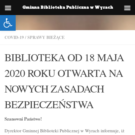
Gminna Biblioteka Publiczna w Wyrach
Skip to content
Otwórz pasek narzędzi
COVID-19
/
SPRAWY BIEŻĄCE
BIBLIOTEKA OD 18 MAJA
2020 ROKU OTWARTA NA
NOWYCH ZASADACH
BEZPIECZEŃSTWA
Szanowni Państwo!
Dyrektor Gminnej Biblioteki Publicznej w Wyrach informuje, iż