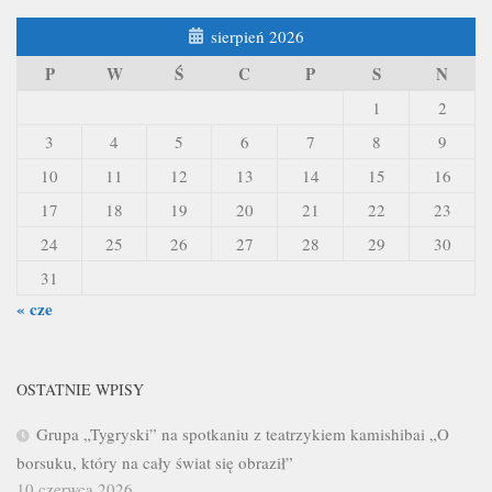
sierpień 2026
P
W
Ś
C
P
S
N
1
2
3
4
5
6
7
8
9
10
11
12
13
14
15
16
17
18
19
20
21
22
23
24
25
26
27
28
29
30
31
« cze
OSTATNIE WPISY
Grupa „Tygryski” na spotkaniu z teatrzykiem kamishibai „O
borsuku, który na cały świat się obraził”
10 czerwca 2026