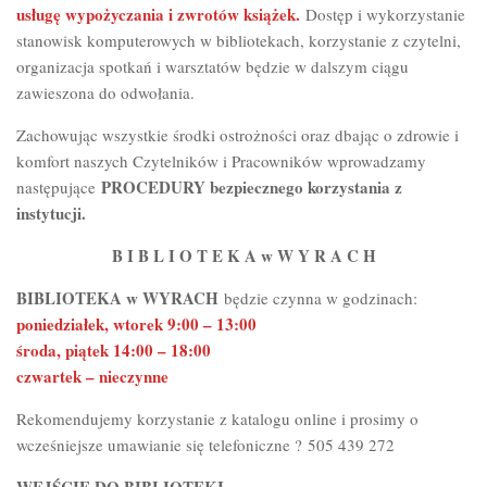
usługę wypożyczania i zwrotów książek.
Dostęp i wykorzystanie
stanowisk komputerowych w bibliotekach, korzystanie z czytelni,
organizacja spotkań i warsztatów będzie w dalszym ciągu
zawieszona do odwołania.
Zachowując wszystkie środki ostrożności oraz dbając o zdrowie i
komfort naszych Czytelników i Pracowników wprowadzamy
PROCEDURY bezpiecznego korzystania z
następujące
instytucji.
B I B L I O T E K A w W Y R A C H
BIBLIOTEKA w WYRACH
będzie czynna w godzinach:
poniedziałek, wtorek 9:00 – 13:00
środa, piątek 14:00 – 18:00
czwartek – nieczynne
Rekomendujemy korzystanie z katalogu online i prosimy o
wcześniejsze umawianie się telefoniczne ? 505 439 272