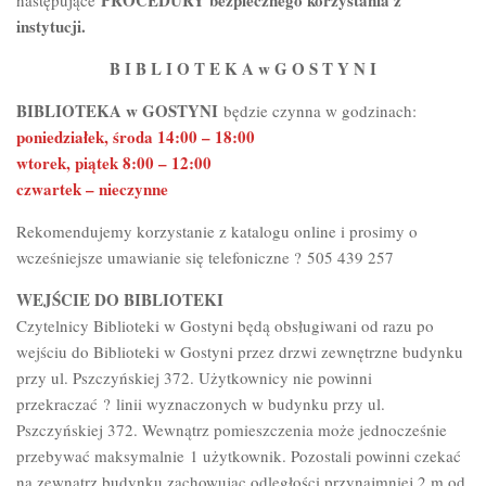
PROCEDURY bezpiecznego korzystania z
następujące
instytucji.
B I B L I O T E K A w G O S T Y N I
BIBLIOTEKA w GOSTYNI
będzie czynna w godzinach:
poniedziałek, środa 14:00 – 18:00
wtorek, piątek 8:00 – 12:00
czwartek – nieczynne
Rekomendujemy korzystanie z katalogu online i prosimy o
wcześniejsze umawianie się telefoniczne ? 505 439 257
WEJŚCIE DO BIBLIOTEKI
Czytelnicy Biblioteki w Gostyni będą obsługiwani od razu po
wejściu do Biblioteki w Gostyni przez drzwi zewnętrzne budynku
przy ul. Pszczyńskiej 372. Użytkownicy nie powinni
przekraczać ? linii wyznaczonych w budynku przy ul.
Pszczyńskiej 372. Wewnątrz pomieszczenia może jednocześnie
przebywać maksymalnie 1 użytkownik. Pozostali powinni czekać
na zewnątrz budynku zachowując odległości przynajmniej 2 m od