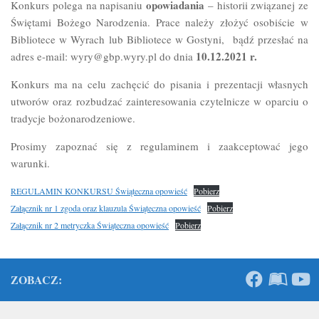
opowiadania
Konkurs polega na napisaniu
– historii związanej ze
Świętami Bożego Narodzenia. Prace należy złożyć osobiście w
Bibliotece w Wyrach lub Bibliotece w Gostyni, bądź przesłać na
10.12.2021 r.
adres e-mail: wyry@gbp.wyry.pl do dnia
Konkurs ma na celu zachęcić do pisania i prezentacji własnych
utworów oraz rozbudzać zainteresowania czytelnicze w oparciu o
tradycje bożonarodzeniowe.
Prosimy zapoznać się z regulaminem i zaakceptować jego
warunki.
REGULAMIN KONKURSU Świąteczna opowieść
Pobierz
Załącznik nr 1 zgoda oraz klauzula Świąteczna opowieść
Pobierz
Załącznik nr 2 metryczka Świąteczna opowieść
Pobierz
ZOBACZ: