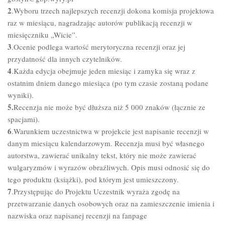
2
.Wyboru trzech najlepszych recenzji dokona komisja projektowa
raz w miesiącu, nagradzając autorów publikacją recenzji w
miesięczniku „Wicie”.
3
.Ocenie podlega wartość merytoryczna recenzji oraz jej
przydatność dla innych czytelników.
4
.Każda edycja obejmuje jeden miesiąc i zamyka się wraz z
ostatnim dniem danego miesiąca (po tym czasie zostaną podane
wyniki).
5.
Recenzja nie może być dłuższa niż 5 000 znaków (łącznie ze
spacjami).
6
.Warunkiem uczestnictwa w projekcie jest napisanie recenzji w
danym miesiącu kalendarzowym. Recenzja musi być własnego
autorstwa, zawierać unikalny tekst, który nie może zawierać
wulgaryzmów i wyrazów obraźliwych. Opis musi odnosić się do
tego produktu (książki), pod którym jest umieszczony.
7
.Przystępując do Projektu Uczestnik wyraża zgodę na
przetwarzanie danych osobowych oraz na zamieszczenie imienia i
nazwiska oraz napisanej recenzji na fanpage