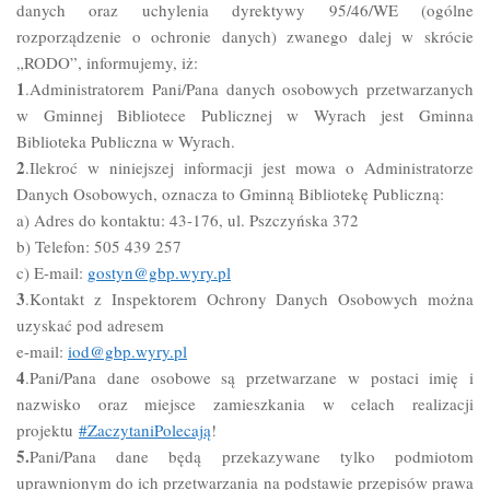
danych oraz uchylenia dyrektywy 95/46/WE (ogólne
rozporządzenie o ochronie danych) zwanego dalej w skrócie
„RODO”, informujemy, iż:
1
.Administratorem Pani/Pana danych osobowych przetwarzanych
w Gminnej Bibliotece Publicznej w Wyrach jest Gminna
Biblioteka Publiczna w Wyrach.
2
.Ilekroć w niniejszej informacji jest mowa o Administratorze
Danych Osobowych, oznacza to Gminną Bibliotekę Publiczną:
a) Adres do kontaktu: 43-176, ul. Pszczyńska 372
b) Telefon: 505 439 257
c) E-mail:
gostyn@gbp.wyry.pl
3
.Kontakt z Inspektorem Ochrony Danych Osobowych można
uzyskać pod adresem
e-mail:
iod@gbp.wyry.pl
4
.Pani/Pana dane osobowe są przetwarzane w postaci imię i
nazwisko oraz miejsce zamieszkania w celach realizacji
projektu
#ZaczytaniPolecają
!
5.
Pani/Pana dane będą przekazywane tylko podmiotom
uprawnionym do ich przetwarzania na podstawie przepisów prawa