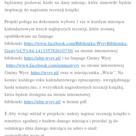
będziemy podawać hasło na dany miesiąc, które stanowiło będzie
inspirację do napisania recenzji książki.
Projekt polega na dokonaniu wyboru 1 raz w każdym miesiącu
kalendarzowym trzech najlepszych recenzji, które zostaną
opublikowane na fanpage
biblioteki
https://www.facebook.com/Biblioteka-WyryBiblioteka-
Gosty%C5%84-141335782610739/
na stronie internetowej
biblioteki
https://gbp.wyry.pl/
i na fanpage Gminy Wyry
https://www.facebook.com/gminawyry
na stronie internetowej
Gminy Wyry
https://wyry.pl/
oraz w miesięczniku „Wicie”. Na
koniec każdego roku kalendarzowego opracujemy- uwzględniając
hasła tematyczne, z wszystkich nagrodzonych recenzji książkę,
która będzie dostępna na stronie internetowej
biblioteki
https://gbp.wyry.pl/
w formie pdf.
1
.Aby wziąć udział w projekcie, należy napisać recenzję książki o
tematyce zgodnej z hasłem danego miesiąca i przesłać ją do
ostatniego dnia danego miesiąca na adres e-mail:
gostyn@gbp.wyry.pl