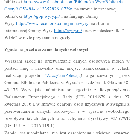
biblioteki
https://www.facebook.com/Biblioteka-WyryBiblioteka-
Gosty%C5%84-141335782610739/
, na stronie internetowej
biblioteki
https://gbp.wyry.pl/
i na fanpage Gminy
Wyry
https://www.facebook.com/gminawyry
, na stronie
internetowej Gminy Wyry
https://wyry.pl/
oraz w miesięczniku”
Wicie” w razie przyznania nagrody.
Zgoda na przetwarzanie danych osobowych
Wyrażam zgodę na przetwarzanie danych osobowych moich w
postaci imię i nazwisko oraz miejsce zamieszkania w celach
realizacji projektu
#ZaczytaniPolecają
! organizowanym przez
Gminną Bibliotekę Publiczną w Wyrach z siedzibą ul. Główna 58,
43-175 Wyry jako administratora zgodnie z Rozporządzenie
Parlamentu Europejskiego i Rady (UE) 2016/679 z dnia 27
kwietnia 2016 r. w sprawie ochrony osób fizycznych w związku z
przetwarzaniem danych osobowych i w sprawie swobodnego
przepływu takich danych oraz uchylenia dyrektywy 95/46/WE
(Dz. U. UE. L.2016.119.1).
Zgoda jest nieodpłatna, nie jest ograniczona ilościowo, czasowo