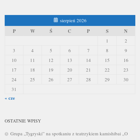
sierpień 2026
P
W
Ś
C
P
S
N
1
2
3
4
5
6
7
8
9
10
11
12
13
14
15
16
17
18
19
20
21
22
23
24
25
26
27
28
29
30
31
« cze
OSTATNIE WPISY
Grupa „Tygryski” na spotkaniu z teatrzykiem kamishibai „O