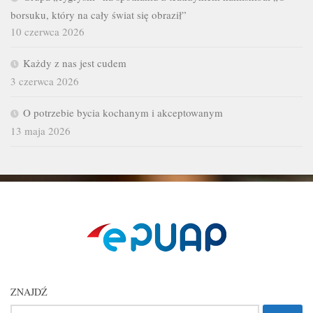
borsuku, który na cały świat się obraził”
10 czerwca 2026
Każdy z nas jest cudem
3 czerwca 2026
O potrzebie bycia kochanym i akceptowanym
13 maja 2026
ZNAJDŹ
Szukaj: