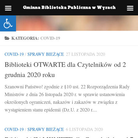
Gminna Biblioteka Publiczna w Wyrach
Skip to content
Otwórz pasek narzędzi
KATEGORIA:
COVID-19
COVID-19
/
SPRAWY BIEŻĄCE
27 LISTOPADA 2020
Biblioteki OTWARTE dla Czytelników od 2
grudnia 2020 roku
Szanowni Państwo! zgodnie z §10 ust. 22 Rozporządzenia Rady
Ministrów z dnia 26 listopada 2020 r. w sprawie ustanowienia
określonych ograniczeń, nakazów i zakazów w związku z
wystąpieniem stanu epidemii (Dz.U. z 2020 r....
COVID-19
/
SPRAWY BIEŻĄCE
6 LISTOPADA 2020