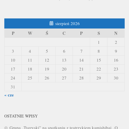
sierpień 2026
P
W
Ś
C
P
S
N
1
2
3
4
5
6
7
8
9
10
11
12
13
14
15
16
17
18
19
20
21
22
23
24
25
26
27
28
29
30
31
« cze
OSTATNIE WPISY
Grupa „Tygryski” na spotkaniu z teatrzykiem kamishibai „O