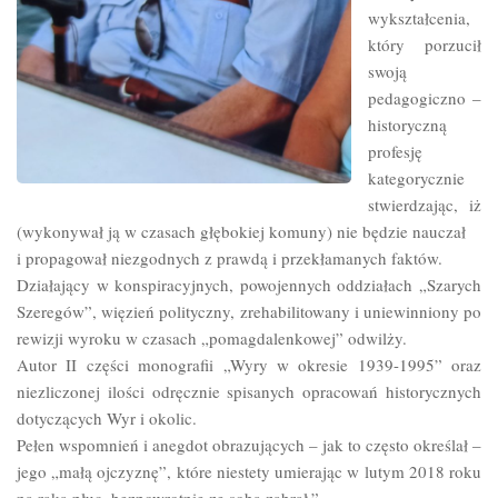
wykształcenia,
który porzucił
swoją
pedagogiczno –
historyczną
profesję
kategorycznie
stwierdzając, iż
(wykonywał ją w czasach głębokiej komuny) nie będzie nauczał
i propagował niezgodnych z prawdą i przekłamanych faktów.
Działający w konspiracyjnych, powojennych oddziałach „Szarych
Szeregów”, więzień polityczny, zrehabilitowany i uniewinniony po
rewizji wyroku w czasach „pomagdalenkowej” odwilży.
Autor II części monografii „Wyry w okresie 1939-1995” oraz
niezliczonej ilości odręcznie spisanych opracowań historycznych
dotyczących Wyr i okolic.
Pełen wspomnień i anegdot obrazujących – jak to często określał –
jego „małą ojczyznę”, które niestety umierając w lutym 2018 roku