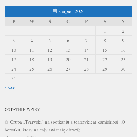
sierpień 2026
P
W
Ś
C
P
S
N
1
2
3
4
5
6
7
8
9
10
11
12
13
14
15
16
17
18
19
20
21
22
23
24
25
26
27
28
29
30
31
« cze
OSTATNIE WPISY
Grupa „Tygryski” na spotkaniu z teatrzykiem kamishibai „O
borsuku, który na cały świat się obraził”