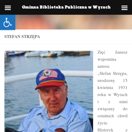
Gminna Biblioteka Publiczna w Wyrach
Skip to content
Otwórz pasek narzędzi
STEFAN STRZĘPA
Zięć Janusz
wspomina
autora:
„Stefan Strzępa,
urodzony 15
kwietnia 1931
roku w Wyrach
i z nimi
związany do
ostatnich chwil
życia.
Historyk z