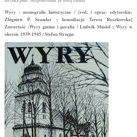
na raka płuc, bezpowrotnie ze sobą zabrał.”
Wyry : monografie historyczne / [red. i oprac. edytorskie:
Zbigniew P. Szandar ; konsultacja Teresa Roszkowska]
Zawartość :Wyry gmina i parafia / Ludwik Musioł ; Wyry w
okresie 1939-1945 / Stefan Strzępa