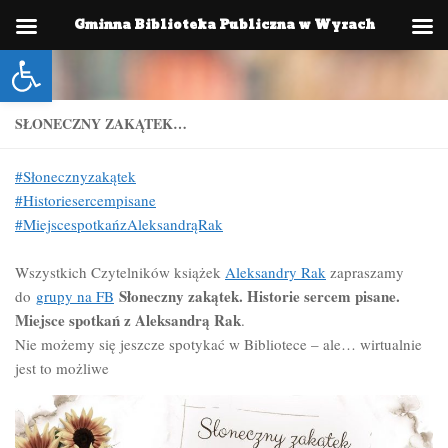
Gminna Biblioteka Publiczna w Wyrach
Skip to content
Otwórz pasek narzędzi
SŁONECZNY ZAKĄTEK…
#Słonecznyzakątek
#Historiesercempisane
#MiejscespotkańzAleksandrąRak
Wszystkich Czytelników książek
Aleksandry Rak
zapraszamy
Słoneczny zakątek. Historie sercem pisane.
do
grupy na FB
Miejsce spotkań z Aleksandrą Rak
.
Nie możemy się jeszcze spotykać w Bibliotece – ale… wirtualnie
jest to możliwe