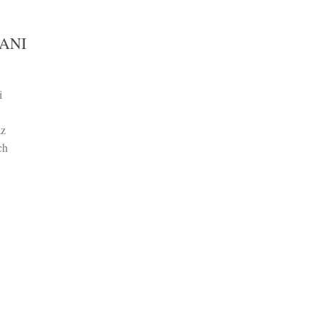
ANI
i
az
ch