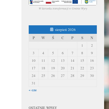
W kierunku transformacji w Gminie Wyry
sierpień 2026
P
W
Ś
C
P
S
N
1
2
3
4
5
6
7
8
9
10
11
12
13
14
15
16
17
18
19
20
21
22
23
24
25
26
27
28
29
30
31
« cze
OSTATNIE WPISY