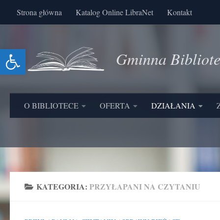
Strona główna
Katalog Online LibraNet
Kontakt
Skip to content
Otwórz pasek narzędzi
Gminna Bibliot
O BIBLIOTECE
OFERTA
DZIAŁANIA
KATEGORIA:
PRZYŁAPANI NA CZYTANIU