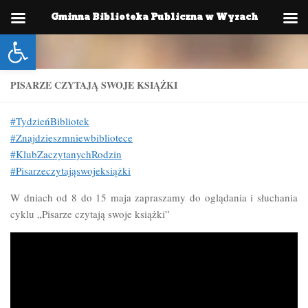
Gminna Biblioteka Publiczna w Wyrach
Skip to content
Otwórz pasek narzędzi
PISARZE CZYTAJĄ SWOJE KSIĄŻKI
#TydzieńBibliotek
#Znajdzieszmniewbibliotece
#KlubZaczytanychRodzin
#Pisarzeczytająswojeksiążki
W dniach od 8 do 15 maja zapraszamy do oglądania i słuchania
cyklu „Pisarze czytają swoje książki”