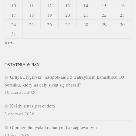
10
11
12
13
14
15
16
17
18
19
20
21
22
23
24
25
26
27
28
29
30
31
« cze
OSTATNIE WPISY
Grupa „Tygryski” na spotkaniu z teatrzykiem kamishibai „O
borsuku, który na cały świat się obraził”
10 czerwca 2026
Każdy z nas jest cudem
3 czerwca 2026
O potrzebie bycia kochanym i akceptowanym
13 maja 2026