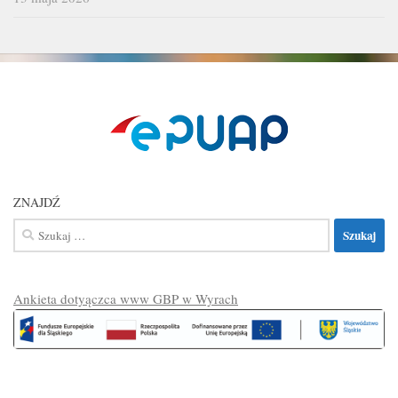
ZNAJDŹ
Szukaj:
Ankieta dotyączca www GBP w Wyrach