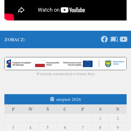
ZOBACZ:
W kierunku transformacji w Gminie Wyry
sierpień 2026
P
W
Ś
C
P
S
N
1
2
3
4
5
6
7
8
9