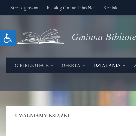
Strona główna
Katalog Online LibraNet
Kontakt
Skip to content
Otwórz pasek narzędzi
Gminna Bibliot
O BIBLIOTECE
OFERTA
DZIAŁANIA
UWALNIAMY KSIĄŻKI