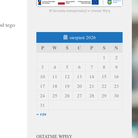
W kierunku transformacji w Gminie Wyry
od tego
sierpień 2026
P
W
Ś
C
P
S
N
1
2
3
4
5
6
7
8
9
10
11
12
13
14
15
16
17
18
19
20
21
22
23
24
25
26
27
28
29
30
31
« cze
OSTATNIE WPISY