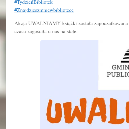
#TydzieńBibliotek
#Znajdzieszmniewbibliotece
Akcja UWALNIAMY książki została zapoczątkowana w 
czasu zagościła u nas na stałe.