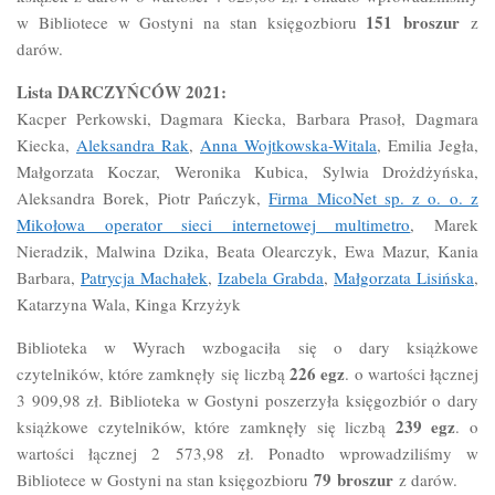
151
broszur
w Bibliotece w Gostyni na stan księgozbioru
z
darów.
Lista DARCZYŃCÓW 2021:
Kacper Perkowski, Dagmara Kiecka, Barbara Prasoł, Dagmara
Kiecka,
Aleksandra Rak
,
Anna Wojtkowska-Witala
, Emilia Jegła,
Małgorzata Koczar, Weronika Kubica, Sylwia Drożdżyńska,
Aleksandra Borek, Piotr Pańczyk,
Firma MicoNet sp. z o. o. z
Mikołowa operator sieci internetowej multimetro
, Marek
Nieradzik, Malwina Dzika, Beata Olearczyk, Ewa Mazur, Kania
Barbara,
Patrycja Machałek
,
Izabela Grabda
,
Małgorzata Lisińska
,
Katarzyna Wala, Kinga Krzyżyk
Biblioteka w Wyrach wzbogaciła się o dary książkowe
226 egz
czytelników, które zamknęły się liczbą
. o wartości łącznej
3 909,98 zł. Biblioteka w Gostyni poszerzyła księgozbiór o dary
239 egz
książkowe czytelników, które zamknęły się liczbą
. o
wartości łącznej 2 573,98 zł. Ponadto wprowadziliśmy w
79
broszur
Bibliotece w Gostyni na stan księgozbioru
z darów.