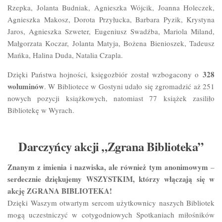
Rzepka, Jolanta Budniak, Agnieszka Wójcik, Joanna Holeczek,
Agnieszka Makosz, Dorota Przyłucka, Barbara Pyzik, Krystyna
Jaros, Agnieszka Szweter, Eugeniusz Swadźba, Mariola Miland,
Małgorzata Koczar, Jolanta Matyja, Bożena Bienioszek, Tadeusz
Mańka, Halina Duda, Natalia Czapla.
328
Dzięki Państwa hojności, księgozbiór został wzbogacony o
woluminów
. W Bibliotece w Gostyni udało się zgromadzić aż 251
nowych pozycji książkowych, natomiast 77 książek zasiliło
Bibliotekę w Wyrach.
Darczyńcy akcji „Zgrana Biblioteka”
Znanym z imienia i nazwiska, ale również tym anonimowym
–
serdecznie dziękujemy WSZYSTKIM, którzy włączają się w
akcję ZGRANA BIBLIOTEKA!
Dzięki Waszym otwartym sercom użytkownicy naszych Bibliotek
mogą uczestniczyć w cotygodniowych Spotkaniach miłośników