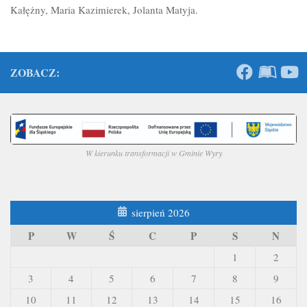
Kałężny, Maria Kazimierek, Jolanta Matyja.
ZOBACZ:
W kierunku transformacji w Gminie Wyry
sierpień 2026
P
W
Ś
C
P
S
N
1
2
3
4
5
6
7
8
9
10
11
12
13
14
15
16