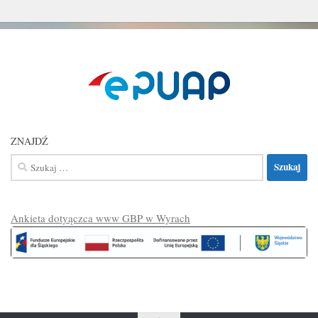
ZNAJDŹ
Szukaj:
Ankieta dotyączca www GBP w Wyrach