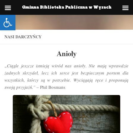
Gminna Biblioteka Publiczna w Wyrach
Skip to content
Otwórz pasek narzędzi
NASI DARCZYŃCY
Anioły
„Ciągle jeszcze istnieją wśród nas anioły. Nie mają wprawdzie
żadnych skrzydeł, lecz ich serce jest bezpiecznym portem dla
wszystkich, którzy są w potrzebie. Wyciągają ręce i proponują
swoją przyjaźń.”
– Phil Bosmans