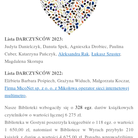
Lista DARCZYŃCÓW 2023:
Judyta Danielczyk, Danuta Spek, Agnieszka Drobiec, Paulina
Cuber, Katarzyna Pańczyk,
Aleksandra Rak
,
Łukasz Szuster
,
Magdalena Skorupa
Lista DARCZYŃCÓW 2022:
Elżbieta Barbara Pośpiech, Grażyna Widuch, Małgorzata Koczar,
Firma MicoNet sp. z o. o. z Mikołowa operator sieci internetowej
multimetro
,
328 egz
Nasze Biblioteki wzbogaciły się o
. darów książkowych
czytelników o wartości łącznej 6 275 zł.
Biblioteka w Gostyni poszerzyła księgozbiór o 118 egz. o wartości
1 650,00 zł, natomiast w Bibliotece w Wyrach przybyło 210
książek z darów o wartości 4 625,00 zł. Ponadto wprowadziliśmy