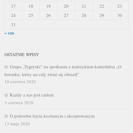
17
18
19
20
21
22
23
24
25
26
27
28
29
30
31
« cze
OSTATNIE WPISY
Grupa „Tygryski” na spotkaniu z teatrzykiem kamishibai „O
borsuku, który na cały świat się obraził”
10 czerwca 2026
Każdy z nas jest cudem
3 czerwca 2026
O potrzebie bycia kochanym i akceptowanym
13 maja 2026