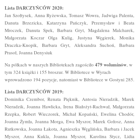
Lista DARCZYŃCÓW 2020:
Jan Szołtysek, Anna Ryżewska, Tomasz Wowra, Jadwiga Palenta,
Danuta Brzezicka, Katarzyna Pańczyk, Przemysław i Beata
Mroczek, Danuta Spek, Barbara Gryt, Magdalena Malcharek,
Małgorzata Koczar Olga Kulig, Justyna Węgierek, Monika
Draczka-Knopik, Barbara Gryt, Aleksandra Suchoń, Barbara
Prasoł, Joanna Denysiuk
479 woluminów
Na półkach w naszych Bibliotekach zagościło
, w
tym 324 książki i 155 broszur. W Bibliotece w Wyrach
wprowadzono 194 pozycje, natomiast w Bibliotece w Gostyni 285.
Lista DARCZYŃCÓW 2019:
Dominika Czembor, Renata Pięknik, Antosia Nieradzik, Marek
Nieradzik, Joanna Hawlicka, Irena Białożyt-Rachwał, Małgorzata
Rzepka, Robert Wieczorek, Michał Kopański, Ewelina Chodór,
Joanna Żymła, Joanna Morga, Ewa Myszor, Marek Gołosz, Anna
Rutkowska, Joanna Łakota, Agnieszka Węglińska, Barbara i Jacek
Myszor, Anna Kukla, Joanna Myszor, Karolina Stycz, Lidia