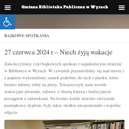
Gminna Biblioteka Publiczna w Wyrach
Skip to content
Otwórz pasek narzędzi
BAJKOWE SPOTKANIA
27 czerwca 2024 r – Niech żyją wakacje
Zakończyliśmy cykl bajkowych spotkań z najmłodszymi dziećmi
w Bibliotece w Wyrach. W czwartek przenieśliśmy się nad morze i
z papieru wykonaliśmy zamek podobny do tych z piasku, które
bardzo lubimy robić na plaży. Towarzyszyły nam wesołe
wakacyjne piosenki, zabawy z chustą klanzą i tradycyjnym
pociągiem z zabawkami. Na koniec każde dziecko otrzymało
pamiątkowy dyplom, były także słodkie niespodzianki i wspólne
zdjęcia.