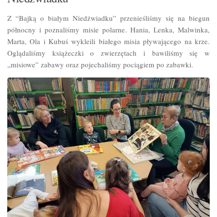
Z “Bajką o białym Niedźwiadku” przenieśliśmy się na biegun
północny i poznaliśmy misie polarne. Hania, Lenka, Malwinka,
Marta, Ola i Kubuś wykleili białego misia pływającego na krze.
Oglądaliśmy książeczki o zwierzętach i bawiliśmy się w
„misiowe” zabawy oraz pojechaliśmy pociągiem po zabawki.