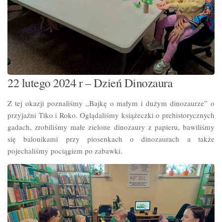
22 lutego 2024 r – Dzień Dinozaura
Z tej okazji poznaliśmy „Bajkę o małym i dużym dinozaurze” o
przyjaźni Tiko i Roko. Oglądaliśmy książeczki o prehistorycznych
gadach, zrobiliśmy małe zielone dinozaury z papieru, bawiliśmy
się balonikami przy piosenkach o dinozaurach a także
pojechaliśmy pociągiem po zabawki.