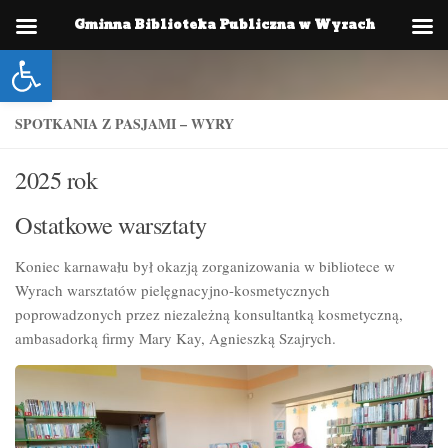
Gminna Biblioteka Publiczna w Wyrach
Skip to content
Otwórz pasek narzędzi
SPOTKANIA Z PASJAMI – WYRY
2025 rok
Ostatkowe warsztaty
Koniec karnawału był okazją zorganizowania w bibliotece w
Wyrach warsztatów pielęgnacyjno-kosmetycznych
poprowadzonych przez niezależną konsultantką kosmetyczną,
ambasadorką firmy Mary Kay, Agnieszką Szajrych.