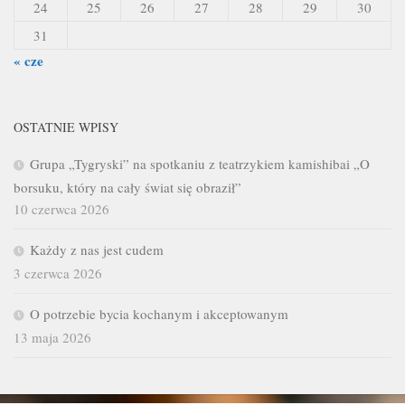
24
25
26
27
28
29
30
31
« cze
OSTATNIE WPISY
Grupa „Tygryski” na spotkaniu z teatrzykiem kamishibai „O
borsuku, który na cały świat się obraził”
10 czerwca 2026
Każdy z nas jest cudem
3 czerwca 2026
O potrzebie bycia kochanym i akceptowanym
13 maja 2026