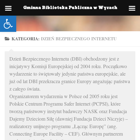
Gminna Biblioteka Publiczna w Wyrach
Skip to content
Otwórz pasek narzędzi
KATEGORIA:
DZIEŃ BEZPIECZNEGO INTERNETU
Dzień Bezpiecznego Internetu (DBI) obchodzony jest z
inicjatywy Komisji Europejskiej od 2004 roku. Początkowo
wydarzenie to świętowały jedynie państwa europejskie, ale
już od lat DBI przekracza granice Europy angażując państwa
z całego świata.
Organizatorem wydarzenia w Polsce od 2005 roku jest
Polskie Centrum Programu Safer Internet (PCPSI), które
tworzą państwowy instytut badawczy NASK oraz Fundacja
Dajemy Dzieciom Siłę (dawniej Fundacja Dzieci Niczyje) –
realizatorzy unijnego programu „Łącząc Europę” (ang.
Connecting Europe Facility – CEF). Głównym partnerem