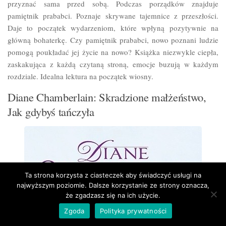
przyznać sama przed sobą. Podczas porządków znajduje
pamiętnik prababci. Poznaje skrywane tajemnice z przeszłości.
Daje to początek wydarzeniom, które wpłyną pozytywnie na
główną bohaterkę. Czy pamiętnik prababci, nowo poznani ludzie
pomogą poukładać jej życie na nowo? Książka niezwykle ciepła,
zaskakująca z każdą czytaną stroną, emocje buzują w każdym
rozdziale. Idealna lektura na początek wiosny.
Diane Chamberlain: Skradzione małżeństwo,
Jak gdybyś tańczyła
Ta strona korzysta z ciasteczek aby świadczyć usługi na
najwyższym poziomie. Dalsze korzystanie ze strony oznacza,
że zgadzasz się na ich użycie.
Zgoda
Polityka prywatności