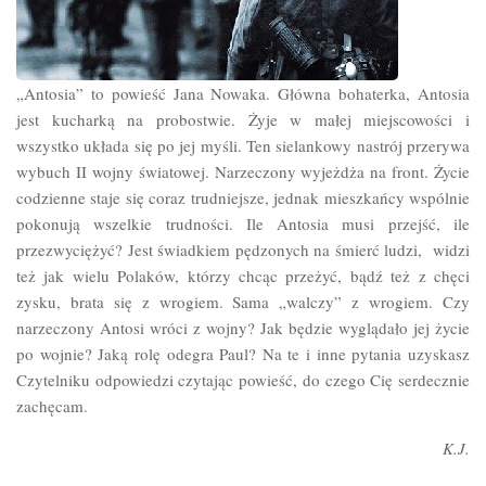
„Antosia” to powieść Jana Nowaka. Główna bohaterka, Antosia
jest kucharką na probostwie. Żyje w małej miejscowości i
wszystko układa się po jej myśli. Ten sielankowy nastrój przerywa
wybuch II wojny światowej. Narzeczony wyjeżdża na front. Życie
codzienne staje się coraz trudniejsze, jednak mieszkańcy wspólnie
pokonują wszelkie trudności. Ile Antosia musi przejść, ile
przezwyciężyć? Jest świadkiem pędzonych na śmierć ludzi, widzi
też jak wielu Polaków, którzy chcąc przeżyć, bądź też z chęci
zysku, brata się z wrogiem. Sama „walczy” z wrogiem. Czy
narzeczony Antosi wróci z wojny? Jak będzie wyglądało jej życie
po wojnie? Jaką rolę odegra Paul? Na te i inne pytania uzyskasz
Czytelniku odpowiedzi czytając powieść, do czego Cię serdecznie
zachęcam.
K.J.