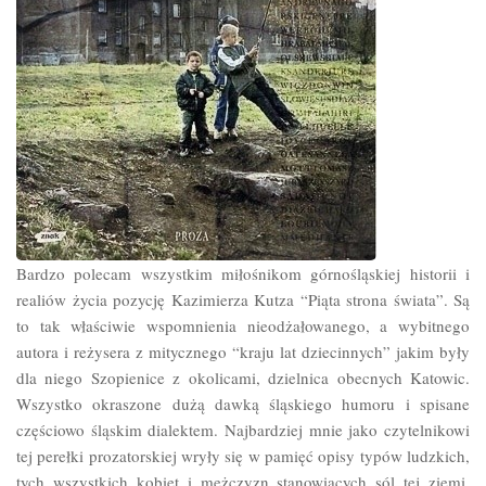
Bardzo polecam wszystkim miłośnikom górnośląskiej historii i
realiów życia pozycję Kazimierza Kutza “Piąta strona świata”. Są
to tak właściwie wspomnienia nieodżałowanego, a wybitnego
autora i reżysera z mitycznego “kraju lat dziecinnych” jakim były
dla niego Szopienice z okolicami, dzielnica obecnych Katowic.
Wszystko okraszone dużą dawką śląskiego humoru i spisane
częściowo śląskim dialektem. Najbardziej mnie jako czytelnikowi
tej perełki prozatorskiej wryły się w pamięć opisy typów ludzkich,
tych wszystkich kobiet i mężczyzn stanowiących sól tej ziemi,