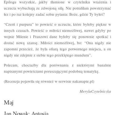
Epilogu wszystkie, jakby tłumione w czytelniku wrażenia i
uczucia wybuchają ze zdwojoną siłą. Nie potrafiłam powstrzymać
łez i po raz kolejny zadać sobie pytania: Boże, gdzie Ty byłeś?
“Czerń i purpura” to powieść o uczuciu, które byłoby piękne w
innych czasach. Powieść o miłości niemożliwej, nawet gdyby po
wojnie Milenie i Franzowi dane byłoby się ponownie spotkać i
dostać nową szansę. Miłości niemożliwej, bo: “Ona nigdy nie
zapomni przecież, że była ofiarą tego potwornego miejsca, a on
nigdy nie zdejmie z siebie tego przeklętego munduru”.
Polecam, chociażby dla porównania z niektórymi banalnie
napisanymi powieściami poruszającymi podobną tematykę.
(Recenzja pojawiła się również w serwisie nakanapie.pl)
MeryluCzytelniczka
Maj
Jan Nowak: Antosia