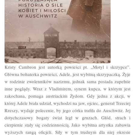
Kristy Cambron jest autorką powieści pt. „Motyl i skrzypce”.
Główna bohaterka powieści, Adele, jest wybitną skrzypaczką. Żyje
w rodzinie zwolenników nazizmu, jednak sama posiada zupełnie
inne poglądy. Wraz z Vladimirem, synem kupca, w którym jest
zakochana, pomaga austriackim Żydom. Gdy jedna z akcji, w
której Adele brała udział, wychodzi na jaw, ojciec, generał Trzeciej
Rzeszy, wydaje polecenie, by jego córka trafiła do Auschwitz. Jej
dotychczasowy bogaty świat legł w gruzach. Głód, strach i
cierpienie stały się codziennością. Jako wybitna artystka zabawia
wyższych rangą oficjeli. Siły w tym trudnym dla niej okresie