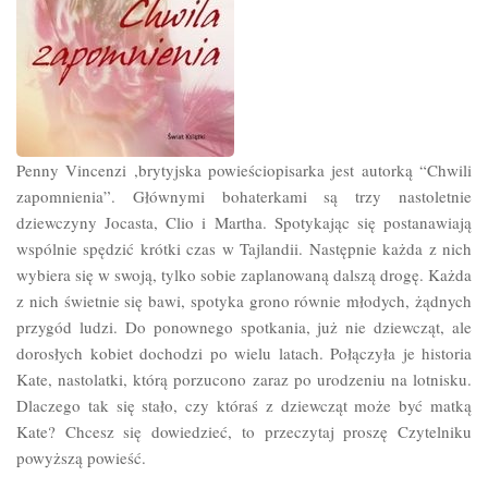
Penny Vincenzi ,brytyjska powieściopisarka jest autorką “Chwili
zapomnienia”. Głównymi bohaterkami są trzy nastoletnie
dziewczyny Jocasta, Clio i Martha. Spotykając się postanawiają
wspólnie spędzić krótki czas w Tajlandii. Następnie każda z nich
wybiera się w swoją, tylko sobie zaplanowaną dalszą drogę. Każda
z nich świetnie się bawi, spotyka grono równie młodych, żądnych
przygód ludzi. Do ponownego spotkania, już nie dziewcząt, ale
dorosłych kobiet dochodzi po wielu latach. Połączyła je historia
Kate, nastolatki, którą porzucono zaraz po urodzeniu na lotnisku.
Dlaczego tak się stało, czy któraś z dziewcząt może być matką
Kate? Chcesz się dowiedzieć, to przeczytaj proszę Czytelniku
powyższą powieść.