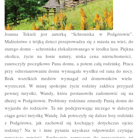
Joanna Tekieli jest autorką “Schroniska w Podgórowie”.
Małżeństwo z trójką dzieci przeprowadza się z miasta na wieś, do
starego domu – schroniska zlokalizowanego w środku lasu. Piękna
okolica, życie na łonie natury, niska cena nieruchomości,
zauroczyły początkowo Pana domu, a potem całą rodzinkę. Praca
przy odrestaurowaniu domu wymagała wysiłku od rana do nocy.
Brak wszelkich mediów wymagał od domowników wielu
wyrzeczeń. W miarę spokojne życie rodziny zakłóca przyjazd
pewnej turystki, Wandy, która postanowiła zadomowić się na
dłużej w Podgórowie. Problemy rodzinne zmusiły Panią domu do
wyjazdu do rodziców. Ta nie podejrzewając niczego w dalszym
ciągu gości turystkę Wandę. Jak potoczyły się dalsze losy rodzinki
z Podgórowa, jak zachował się kochający dotychczas ojciec
rodziny? Na te i inne pytania uzyskasz odpowiedzi czytając
powyższa powieść. Serdecznie zapraszam do przeczytania tej