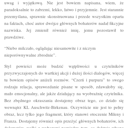
uwag i wyjątkową. Nie jest bowiem napisana, wiem, że
paradoksalnie to zabrzmi, lekko, łatwo i przyjemnie. Jest starannie
przemyślana, sprawnie skonstruowana i przede wszystkim oparta
na faktach, choć autor dwójce głównych bohaterów nadał fikcyjne
nazwiska. Jej zmienił również imię, jemu pozostawił to
prawdziwe.
“Niebo milczało, oglądając niesamowite i z niczym
nieporównywalne zbrodnie”.
Styl powieści może budzić wątpliwości u czytelników
przyzwyczajonych do wartkiej akcji i dużej ilości dialogów, więcej
tu bowiem opisów aniżeli rozmów. “Czerń i purpura” to swego
rodzaju relacja, sprawozdanie pisane w sposób, zdawałoby się,
mało emocjonalny, ale jakże działający na wyobraźnię czytelnika.
Bez zbędnego okraszania dostajemy obraz tego, co działo się
wewnątrz KL Auschwitz-Birkenau. Oczywiście nie jest to pełny
obraz, lecz tylko jego fragment, który stanowi otoczenie Mileny i
Franza. Dostajemy również opis przeżyć głównych bohaterów, ich
dylematów, walki z wyborami pomiędzy tym, co dyktuje własne