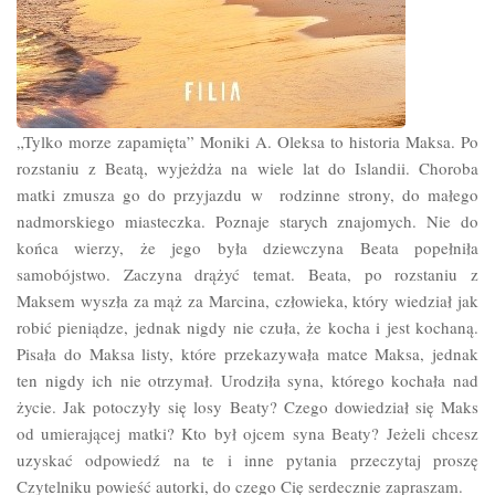
„Tylko morze zapamięta” Moniki A. Oleksa to historia Maksa. Po
rozstaniu z Beatą, wyjeżdża na wiele lat do Islandii. Choroba
matki zmusza go do przyjazdu w rodzinne strony, do małego
nadmorskiego miasteczka. Poznaje starych znajomych. Nie do
końca wierzy, że jego była dziewczyna Beata popełniła
samobójstwo. Zaczyna drążyć temat. Beata, po rozstaniu z
Maksem wyszła za mąż za Marcina, człowieka, który wiedział jak
robić pieniądze, jednak nigdy nie czuła, że kocha i jest kochaną.
Pisała do Maksa listy, które przekazywała matce Maksa, jednak
ten nigdy ich nie otrzymał. Urodziła syna, którego kochała nad
życie. Jak potoczyły się losy Beaty? Czego dowiedział się Maks
od umierającej matki? Kto był ojcem syna Beaty? Jeżeli chcesz
uzyskać odpowiedź na te i inne pytania przeczytaj proszę
Czytelniku powieść autorki, do czego Cię serdecznie zapraszam.