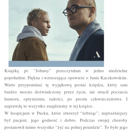
Książkę pt. ”Johnny” przeczytałam w jedno niedzielne
popołudnie. Piękna i wzruszająca opowieść o Janie Kaczkowskim.
Warto przypominać tę wyjątkową postać księdza, który sam
bardzo mocno doświadczony przez życie, nie stracił poczucia
humoru, optymizmu, radości, po prostu człowieczeństwa. I
naprawdę to wszystko znajdziemy w tej książce .
W hospicjum w Pucku, które stworzył “żebrząc”, najważniejszy
był pacjent, jego godność i dobro. Podczas swojej choroby
postanowił mimo wszystko “żyć na pełnej petardzie”. To było jego