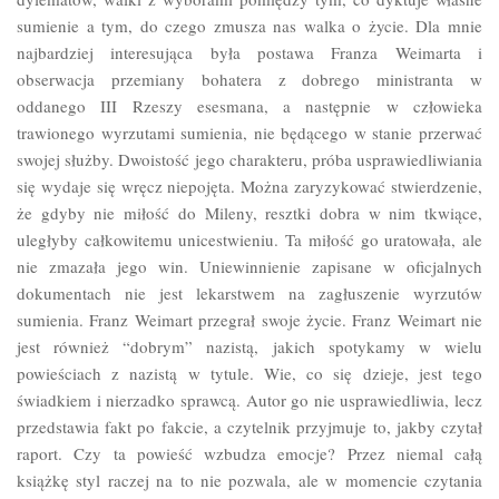
sumienie a tym, do czego zmusza nas walka o życie. Dla mnie
najbardziej interesująca była postawa Franza Weimarta i
obserwacja przemiany bohatera z dobrego ministranta w
oddanego III Rzeszy esesmana, a następnie w człowieka
trawionego wyrzutami sumienia, nie będącego w stanie przerwać
swojej służby. Dwoistość jego charakteru, próba usprawiedliwiania
się wydaje się wręcz niepojęta. Można zaryzykować stwierdzenie,
że gdyby nie miłość do Mileny, resztki dobra w nim tkwiące,
uległyby całkowitemu unicestwieniu. Ta miłość go uratowała, ale
nie zmazała jego win. Uniewinnienie zapisane w oficjalnych
dokumentach nie jest lekarstwem na zagłuszenie wyrzutów
sumienia. Franz Weimart przegrał swoje życie. Franz Weimart nie
jest również “dobrym” nazistą, jakich spotykamy w wielu
powieściach z nazistą w tytule. Wie, co się dzieje, jest tego
świadkiem i nierzadko sprawcą. Autor go nie usprawiedliwia, lecz
przedstawia fakt po fakcie, a czytelnik przyjmuje to, jakby czytał
raport. Czy ta powieść wzbudza emocje? Przez niemal całą
książkę styl raczej na to nie pozwala, ale w momencie czytania