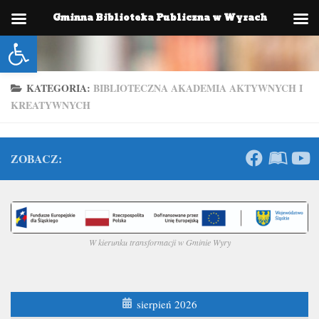
Gminna Biblioteka Publiczna w Wyrach
Skip to content
Otwórz pasek narzędzi
KATEGORIA:
BIBLIOTECZNA AKADEMIA AKTYWNYCH I
KREATYWNYCH
ZOBACZ:
W kierunku transformacji w Gminie Wyry
sierpień 2026