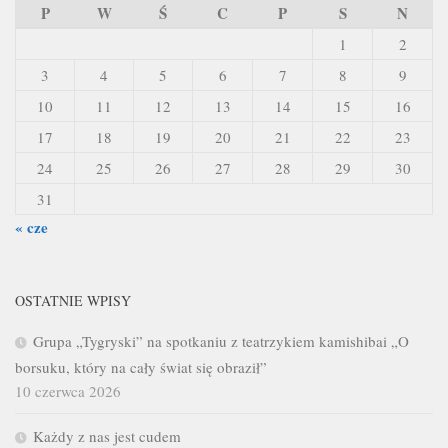
P
W
Ś
C
P
S
N
1
2
3
4
5
6
7
8
9
10
11
12
13
14
15
16
17
18
19
20
21
22
23
24
25
26
27
28
29
30
31
« cze
OSTATNIE WPISY
Grupa „Tygryski” na spotkaniu z teatrzykiem kamishibai „O
borsuku, który na cały świat się obraził”
10 czerwca 2026
Każdy z nas jest cudem