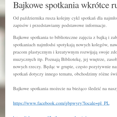
Bajkowe spotkania wkrótce r
Od października rusza kolejny cykl spotkań dla najmł
zapisów i przedstawiamy podstawowe informacje.
Bajkowe spotkania to biblioteczne zajęcia z bajką i za
spotkaniach najmłodsi spotykają nowych kolegów, nawi
pracom plastycznym i kreatywnym rozwijają swoje zd
muzycznych itp. Poznają Bibliotekę, jej wnętrze, zasob
nowych rzeczy. Będąc w grupie, często pozytywnie na
spotkań dotyczy innego tematu, obchodzimy różne świ
Bajkowe spotkania możecie na bieżąco śledzić na nasz
https://www.facebook.com/gbpwyry?locale=pl_PL