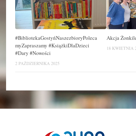
#BibliotekaGostyńNaszezbioryPoleca
Akcja Żonkil
myZapraszamy #KsiążkiDlaDzieci
18 KWIETNIA 
#Dary #Nowości
2 PAŹDZIERNIKA 2025