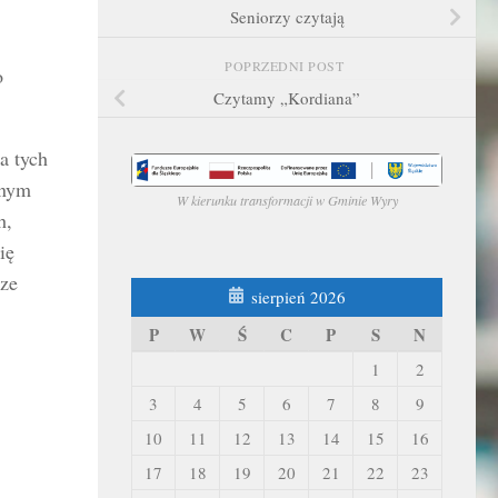
Seniorzy czytają
POPRZEDNI POST
o
Czytamy „Kordiana”
a tych
żnym
W kierunku transformacji w Gminie Wyry
h,
ię
 ze
sierpień 2026
P
W
Ś
C
P
S
N
1
2
3
4
5
6
7
8
9
10
11
12
13
14
15
16
17
18
19
20
21
22
23