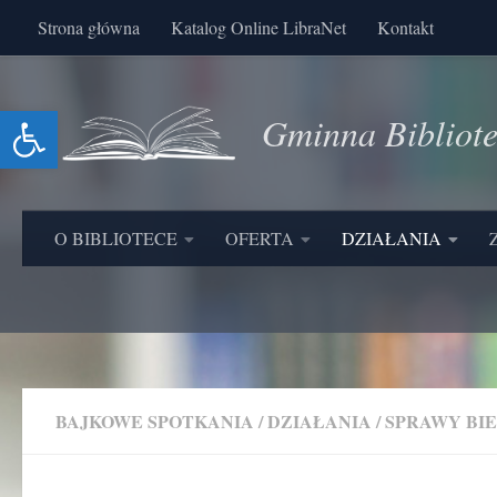
Strona główna
Katalog Online LibraNet
Kontakt
Skip to content
Otwórz pasek narzędzi
Gminna Bibliot
O BIBLIOTECE
OFERTA
DZIAŁANIA
BAJKOWE SPOTKANIA
/
DZIAŁANIA
/
SPRAWY BI