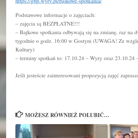
https://gbp.wyry.pl/bajkowe-spotkania/
Podstawowe informacje o zajęciach:
– zajęcia są BEZPŁATNE!!!
– Bajkowe spotkania odbywają się na zmianę, raz na d
tygodnie o godz. 16:00 w Gostyni (UWAGA! Ze względ
Kultury)
– terminy spotkań to: 17.10.24 – Wyry oraz 23.10.24 
Jeśli jesteście zainteresowani propozycją zajęć zapr
MOŻESZ RÓWNIEŻ POLUBIĆ…