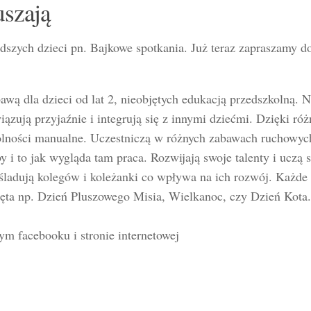
uszają
odszych dzieci pn. Bajkowe spotkania. Już teraz zapraszamy d
bawą dla dzieci od lat 2, nieobjętych edukacją przedszkolną. N
ązują przyjaźnie i integrują się z innymi dziećmi. Dzięki ró
olności manualne. Uczestniczą w różnych zabawach ruchowyc
y i to jak wygląda tam praca. Rozwijają swoje talenty i uczą s
śladują kolegów i koleżanki co wpływa na ich rozwój. Każde
ęta np. Dzień Pluszowego Misia, Wielkanoc, czy Dzień Kota.
ym facebooku i stronie internetowej