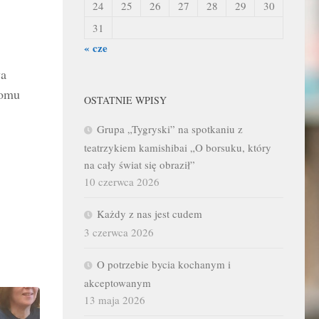
24
25
26
27
28
29
30
31
« cze
wa
Domu
OSTATNIE WPISY
Grupa „Tygryski” na spotkaniu z
teatrzykiem kamishibai „O borsuku, który
na cały świat się obraził”
10 czerwca 2026
Każdy z nas jest cudem
3 czerwca 2026
O potrzebie bycia kochanym i
akceptowanym
13 maja 2026