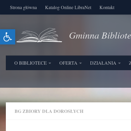
Strona główna
Katalog Online LibraNet
Kontakt
Skip to content
Otwórz pasek narzędzi
Gminna Bibliot
O BIBLIOTECE
OFERTA
DZIAŁANIA
BG ZBIORY DLA DOROSŁYCH