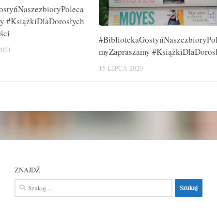
ostyńNaszezbioryPoleca
y #KsiążkiDlaDorosłych
ści
#BibliotekaGostyńNaszezbioryPo
2021
myZapraszamy #KsiążkiDlaDoros
15 LIPCA 2020
ZNAJDŹ
Szukaj: