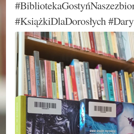
#BibliotekaGostyńNaszezbi
#KsiążkiDlaDorosłych #Da