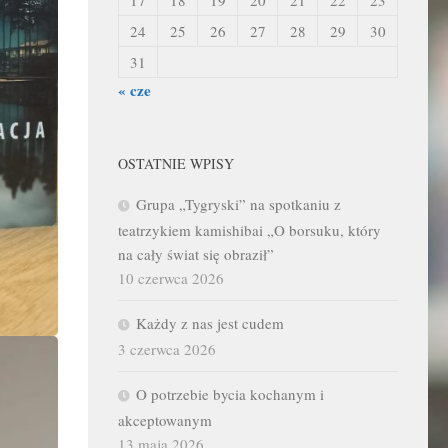
24
25
26
27
28
29
30
31
« cze
OSTATNIE WPISY
Grupa „Tygryski” na spotkaniu z
teatrzykiem kamishibai „O borsuku, który
na cały świat się obraził”
10 czerwca 2026
Każdy z nas jest cudem
3 czerwca 2026
O potrzebie bycia kochanym i
akceptowanym
13 maja 2026