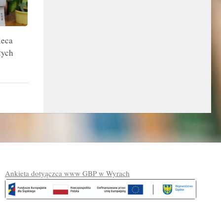
leca
łych
Ankieta dotyączca www GBP w Wyrach