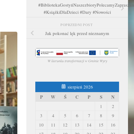
#BibliotekaGostyńNaszezbioryPolecamyZaprasza
#KsiążkiDlaDzieci #Dary #Nowości
POPRZEDNI POST
Jak pokonać lęk przed nieznanym
W kierunku transformacji w Gminie Wyry
sierpień 2026
P
W
Ś
C
P
S
N
1
2
3
4
5
6
7
8
9
10
11
12
13
14
15
16
17
18
19
20
21
22
23