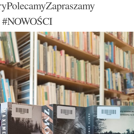
oryPolecamyZapraszamy
ry #NOWOŚCI