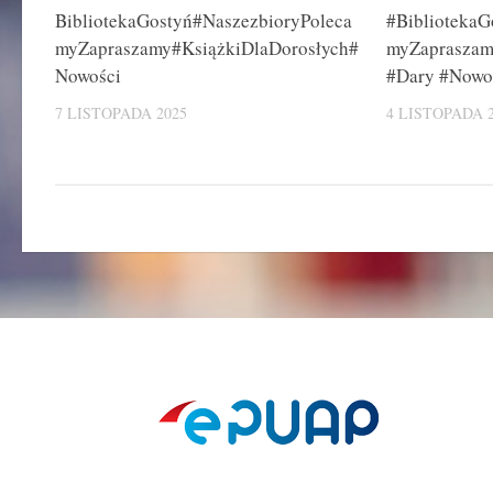
BibliotekaGostyń#NaszezbioryPoleca
#BibliotekaG
myZapraszamy#KsiążkiDlaDorosłych#
myZapraszam
Nowości
#Dary #Nowo
7 LISTOPADA 2025
4 LISTOPADA 