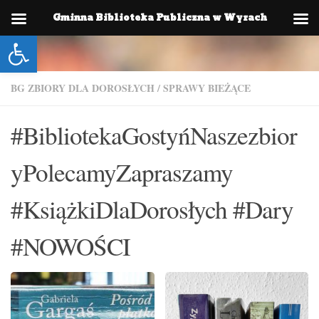
Gminna Biblioteka Publiczna w Wyrach
Skip to content
Otwórz pasek narzędzi
BG ZBIORY DLA DOROSŁYCH
/
SPRAWY BIEŻĄCE
#BibliotekaGostyńNaszezbior
yPolecamyZapraszamy
#KsiążkiDlaDorosłych #Dary
#NOWOŚCI