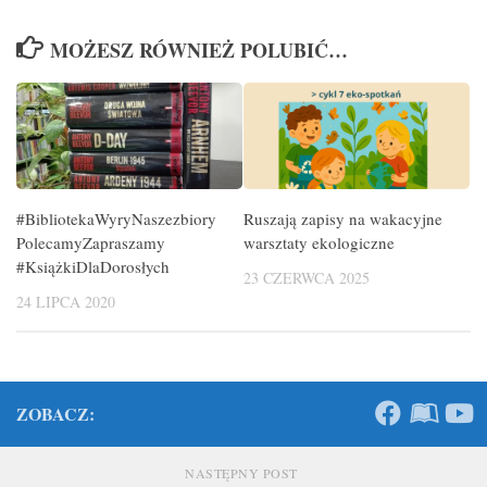
MOŻESZ RÓWNIEŻ POLUBIĆ…
#BibliotekaWyryNaszezbiory
Ruszają zapisy na wakacyjne
PolecamyZapraszamy
warsztaty ekologiczne
#KsiążkiDlaDorosłych
23 CZERWCA 2025
24 LIPCA 2020
ZOBACZ:
NASTĘPNY POST