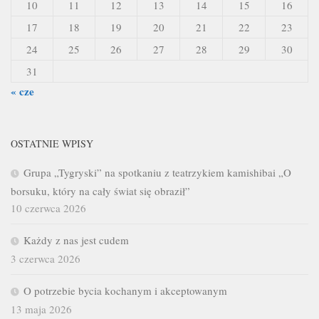
10
11
12
13
14
15
16
17
18
19
20
21
22
23
24
25
26
27
28
29
30
31
« cze
OSTATNIE WPISY
Grupa „Tygryski” na spotkaniu z teatrzykiem kamishibai „O
borsuku, który na cały świat się obraził”
10 czerwca 2026
Każdy z nas jest cudem
3 czerwca 2026
O potrzebie bycia kochanym i akceptowanym
13 maja 2026