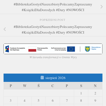
#BibliotekaGostyńNaszezbioryPolecamyZapraszamy
#KsiążkiDlaDorosłych #Dary #NOWOŚCI
POPRZEDNI POST
#BibliotekaGostyńNaszezbioryPolecamyZapraszamy
#KsiążkiDlaDorosłych #Dary #NOWOŚCI
W kierunku transformacji w Gminie Wyry
sierpień 2026
P
W
Ś
C
P
S
N
1
2
3
4
5
6
7
8
9