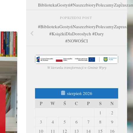
BibliotekaGostyń#NaszezbioryPolecamyZaprasza
POPRZEDNI POST
#BibliotekaGostyńNaszezbioryPolecamyZaprasza
#KsiążkiDlaDorosłych #Dary
#NOWOŚCI
W kierunku transformacji w Gminie Wyry
sierpień 2026
P
W
Ś
C
P
S
N
1
2
3
4
5
6
7
8
9
10
11
12
13
14
15
16