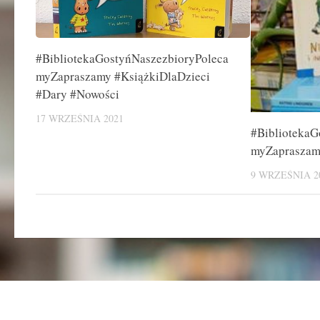
#BibliotekaGostyńNaszezbioryPoleca
myZapraszamy #KsiążkiDlaDzieci
#Dary #Nowości
17 WRZEŚNIA 2021
#BibliotekaG
myZapraszam
9 WRZEŚNIA 2