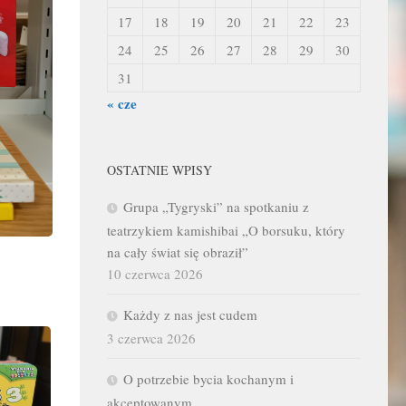
17
18
19
20
21
22
23
24
25
26
27
28
29
30
31
« cze
OSTATNIE WPISY
Grupa „Tygryski” na spotkaniu z
teatrzykiem kamishibai „O borsuku, który
na cały świat się obraził”
10 czerwca 2026
Każdy z nas jest cudem
3 czerwca 2026
O potrzebie bycia kochanym i
akceptowanym