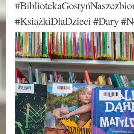
#BibliotekaGostyńNaszezbi
#KsiążkiDlaDzieci #Dary #N