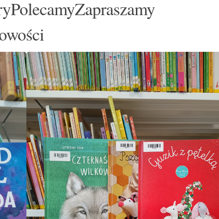
oryPolecamyZapraszamy
owości