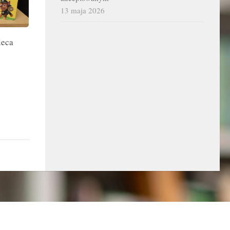
13 maja 2026
leca
i