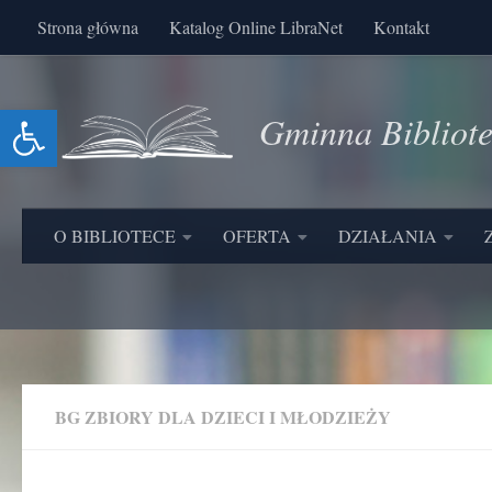
Strona główna
Katalog Online LibraNet
Kontakt
Skip to content
Otwórz pasek narzędzi
Gminna Bibliot
O BIBLIOTECE
OFERTA
DZIAŁANIA
BG ZBIORY DLA DZIECI I MŁODZIEŻY