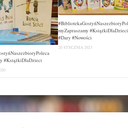
#BibliotekaGostyńNaszezbioryPo
myZapraszamy #KsiążkiDlaDziec
#Dary #Nowości
20 STYCZNIA 2023
ostyńNaszezbioryPoleca
y #KsiążkiDlaDzieci
020