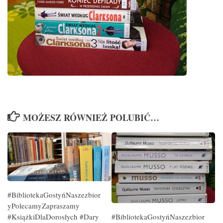
MOŻESZ RÓWNIEŻ POLUBIĆ…
#BibliotekaGostyńNaszezbior
yPolecamyZapraszamy
#BibliotekaGostyńNaszezbior
#KsiążkiDlaDorosłych #Dary