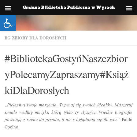
Gminna Biblioteka Publiczna w Wyrach
Skip to content
Otwórz pasek narzędzi
BG ZBIORY DLA DOROSŁYCH
#BibliotekaGostyńNaszezbior
yPolecamyZapraszamy#Książ
kiDlaDorosłych
„Pielęgnuj swoje marzenia. Trzymaj się swoich ideałów. Maszeruj
śmiało według muzyki, którą tylko Ty słyszysz. Wielkie biografie
powstają z ruchu do przodu, a nie z oglądania się do tyłu.”
Paulo
Coelho