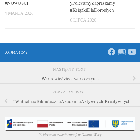
yPolecamyZapraszamy
#NOWOŚCI
#KsiążkiDlaDorosłych
4 MARCA 2026
6 LIPCA 2020
ZOBACZ:
NASTĘPNY POST
Warto wiedzieć, warto czytać
POPRZEDNI POST
#Wirtualna#BibliotecznaAkademiaAktywnychiKreatywnych
W kierunku transformacji w Gminie Wyry