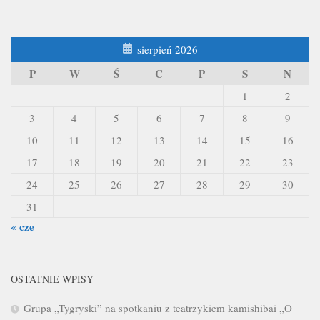
sierpień 2026
P
W
Ś
C
P
S
N
1
2
3
4
5
6
7
8
9
10
11
12
13
14
15
16
17
18
19
20
21
22
23
24
25
26
27
28
29
30
31
« cze
OSTATNIE WPISY
Grupa „Tygryski” na spotkaniu z teatrzykiem kamishibai „O