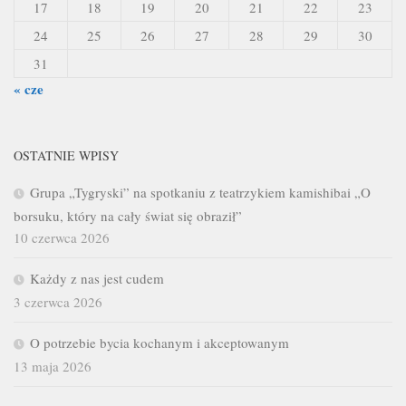
17
18
19
20
21
22
23
24
25
26
27
28
29
30
31
« cze
OSTATNIE WPISY
Grupa „Tygryski” na spotkaniu z teatrzykiem kamishibai „O
borsuku, który na cały świat się obraził”
10 czerwca 2026
Każdy z nas jest cudem
3 czerwca 2026
O potrzebie bycia kochanym i akceptowanym
13 maja 2026