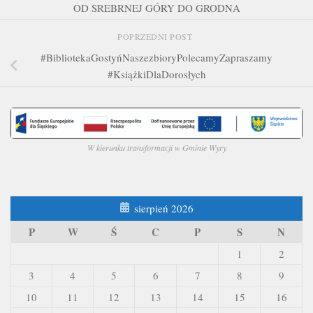
OD SREBRNEJ GÓRY DO GRODNA
POPRZEDNI POST
#BibliotekaGostyńNaszezbioryPolecamyZapraszamy
#KsiążkiDlaDorosłych
W kierunku transformacji w Gminie Wyry
sierpień 2026
P
W
Ś
C
P
S
N
1
2
3
4
5
6
7
8
9
10
11
12
13
14
15
16