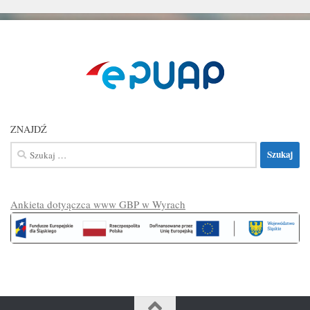
ZNAJDŹ
Szukaj:
Ankieta dotyączca www GBP w Wyrach