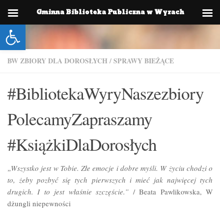
Gminna Biblioteka Publiczna w Wyrach
Skip to content
Otwórz pasek narzędzi
BW ZBIORY DLA DOROSŁYCH
/
SPRAWY BIEŻĄCE
#BibliotekaWyryNaszezbiory
PolecamyZapraszamy
#KsiążkiDlaDorosłych
„Wszystko jest w Tobie. Złe emocje i dobre myśli. W życiu chodzi o
to, żeby pozbyć się tych pierwszych i mieć jak najwięcej tych
drugich. I to jest właśnie szczęście.”
/ Beata Pawlikowska, W
dżungli niepewności