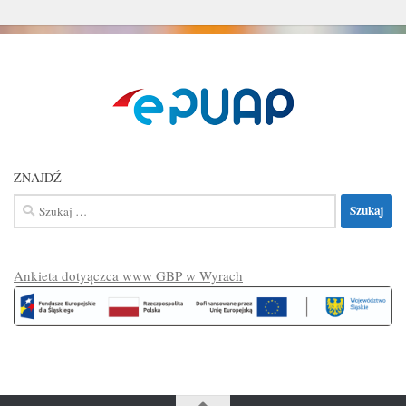
ZNAJDŹ
Szukaj:
Ankieta dotyączca www GBP w Wyrach