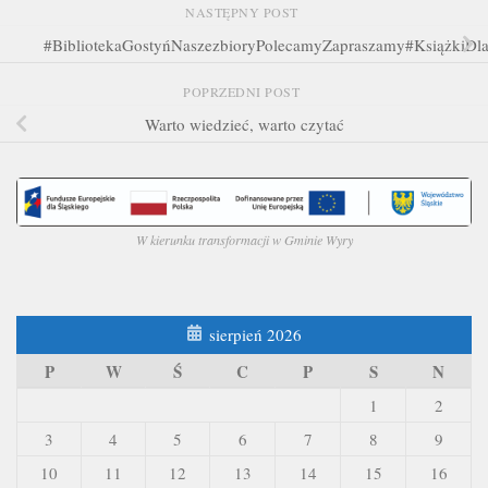
NASTĘPNY POST
#BibliotekaGostyńNaszezbioryPolecamyZapraszamy#KsiążkiDla
POPRZEDNI POST
Warto wiedzieć, warto czytać
W kierunku transformacji w Gminie Wyry
sierpień 2026
P
W
Ś
C
P
S
N
1
2
3
4
5
6
7
8
9
10
11
12
13
14
15
16