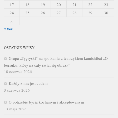
17
18
19
20
21
22
23
24
25
26
27
28
29
30
31
« cze
OSTATNIE WPISY
Grupa „Tygryski” na spotkaniu z teatrzykiem kamishibai „O
borsuku, który na cały świat się obraził”
10 czerwca 2026
Każdy z nas jest cudem
3 czerwca 2026
O potrzebie bycia kochanym i akceptowanym
13 maja 2026