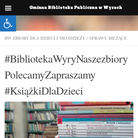
Gminna Biblioteka Publiczna w Wyrach
Skip to content
Otwórz pasek narzędzi
BW ZBIORY DLA DZIECI I MŁODZIEŻY
/
SPRAWY BIEŻĄCE
#BibliotekaWyryNaszezbiory
PolecamyZapraszamy
#KsiążkiDlaDzieci