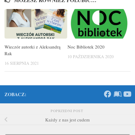
MOŻESZ RÓWNIEŻ POLUBIĆ…
Wieczór autorki z Aleksandrą
Noc Bibliotek 2020
Rak
10 PAŹDZIERNIKA 2020
16 SIERPNIA 2021
ZOBACZ:
POPRZEDNI POST
Każdy z nas jest cudem