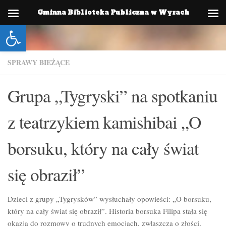
Gminna Biblioteka Publiczna w Wyrach
Skip to content
Otwórz pasek narzędzi
SPRAWY BIEŻĄCE
Grupa „Tygryski” na spotkaniu
z teatrzykiem kamishibai „O
borsuku, który na cały świat
się obraził”
Dzieci z grupy „Tygrysków” wysłuchały opowieści: „O borsuku,
który na cały świat się obraził”. Historia borsuka Filipa stała się
okazją do rozmowy o trudnych emocjach, zwłaszcza o złości,