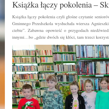
Książka łączy pokolenia – Sk
Książka łączy pokolenia czyli głośne czytanie senior
Gminnego Przedszkola wysłuchała wiersza Agnieszki 
ciebie”. Zabawna opowieść o przygodach niedźwiedzi
innymi…bo „gdzie dwóch się kłóci, tam trzeci korzyst