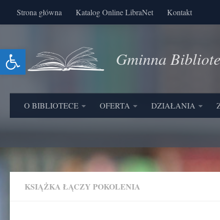
Strona główna
Katalog Online LibraNet
Kontakt
Skip to content
Otwórz pasek narzędzi
Gminna Bibliot
O BIBLIOTECE
OFERTA
DZIAŁANIA
KSIĄŻKA ŁĄCZY POKOLENIA