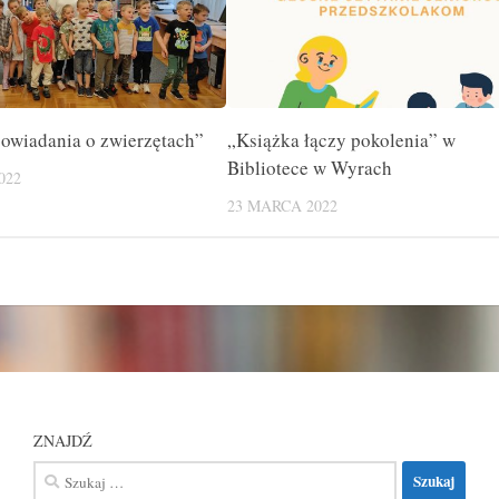
powiadania o zwierzętach”
„Książka łączy pokolenia” w
Bibliotece w Wyrach
022
23 MARCA 2022
ZNAJDŹ
Szukaj: