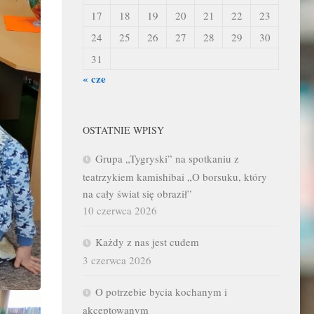
17
18
19
20
21
22
23
24
25
26
27
28
29
30
31
« cze
OSTATNIE WPISY
Grupa „Tygryski” na spotkaniu z
teatrzykiem kamishibai „O borsuku, który
na cały świat się obraził”
10 czerwca 2026
Każdy z nas jest cudem
3 czerwca 2026
O potrzebie bycia kochanym i
akceptowanym