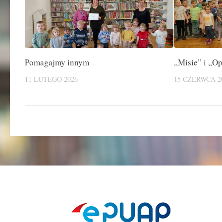
Pomagajmy innym
„Misie” i „O
11 LUTEGO 2026
15 CZERWCA 2