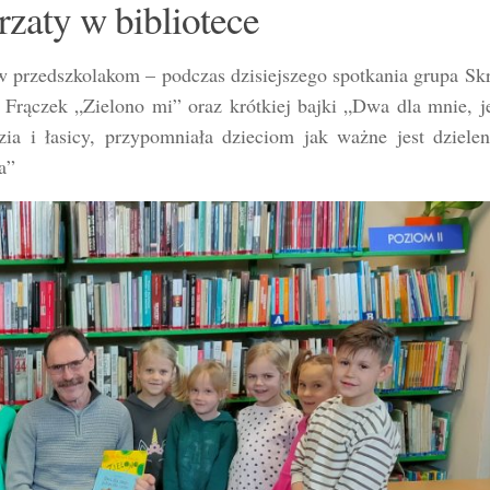
rzaty w bibliotece
ów przedszkolakom – podczas dzisiejszego spotkania grupa Sk
Frączek „Zielono mi” oraz krótkiej bajki „Dwa dla mnie, j
a i łasicy, przypomniała dzieciom jak ważne jest dzielen
a”