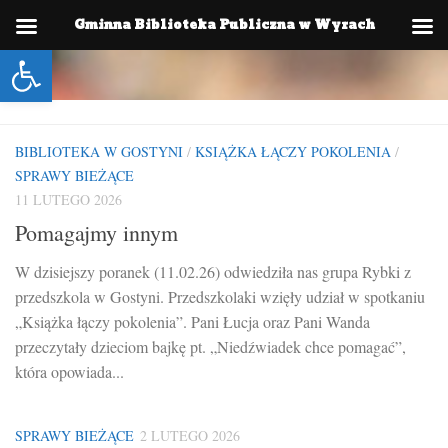
Gminna Biblioteka Publiczna w Wyrach
Skip to content
Otwórz pasek narzędzi
BIBLIOTEKA W GOSTYNI
/
KSIĄŻKA ŁĄCZY POKOLENIA
/
SPRAWY BIEŻĄCE
11 LUTEGO 2026
Pomagajmy innym
W dzisiejszy poranek (11.02.26) odwiedziła nas grupa Rybki z
przedszkola w Gostyni. Przedszkolaki wzięły udział w spotkaniu
„Książka łączy pokolenia”. Pani Łucja oraz Pani Wanda
przeczytały dzieciom bajkę pt. „Niedźwiadek chce pomagać”,
która opowiada...
SPRAWY BIEŻĄCE
2 LUTEGO 2026