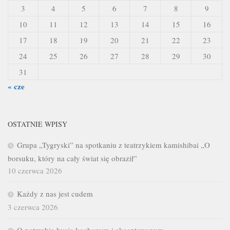
3
4
5
6
7
8
9
10
11
12
13
14
15
16
17
18
19
20
21
22
23
24
25
26
27
28
29
30
31
« cze
OSTATNIE WPISY
Grupa „Tygryski” na spotkaniu z teatrzykiem kamishibai „O
borsuku, który na cały świat się obraził”
10 czerwca 2026
Każdy z nas jest cudem
3 czerwca 2026
O potrzebie bycia kochanym i akceptowanym