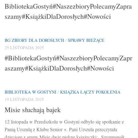
BibliotekaGostyń#NaszezbioryPolecamyZapra
szamy#KsiążkiDlaDorosłych#Nowości
BG ZBIORY DLA DOROSŁYCH
/
SPRAWY BIEŻĄCE
25 LISTOPADA 2025
#BibliotekaGostyń#NaszezbioryPolecamyZapr
aszamy#KsiążkiDlaDorosłych#Nowości
BIBLIOTEKA W GOSTYNI
/
KSIĄŻKA ŁĄCZY POKOLENIA
19 LISTOPADA 2025
Misie słuchają bajek
12 listopada w Przedszkolu w Gostyni odbyło się spotkanie z
Panią Urszulą z Klubu Senior +. Pani Urszula przeczytała
dzieciom z grupy Misie dwie piękne książeczki: „Szympansik