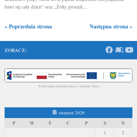
bawi się cały dzień” oraz „Żółty groszek....
« Poprzednia strona
Następna strona »
ZOBACZ:
W kierunku transformacji w Gminie Wyry
sierpień 2026
P
W
Ś
C
P
S
N
1
2