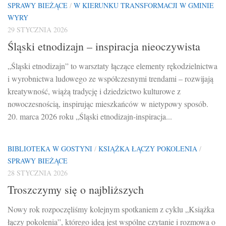
SPRAWY BIEŻĄCE
/
W KIERUNKU TRANSFORMACJI W GMINIE
WYRY
29 STYCZNIA 2026
Śląski etnodizajn – inspiracja nieoczywista
„Śląski etnodizajn” to warsztaty łączące elementy rękodzielnictwa
i wyrobnictwa ludowego ze współczesnymi trendami – rozwijają
kreatywność, wiążą tradycję i dziedzictwo kulturowe z
nowoczesnością, inspirując mieszkańców w nietypowy sposób.
20. marca 2026 roku „Śląski etnodizajn-inspiracja...
BIBLIOTEKA W GOSTYNI
/
KSIĄŻKA ŁĄCZY POKOLENIA
/
SPRAWY BIEŻĄCE
28 STYCZNIA 2026
Troszczymy się o najbliższych
Nowy rok rozpoczęliśmy kolejnym spotkaniem z cyklu „Książka
łączy pokolenia”, którego ideą jest wspólne czytanie i rozmowa o