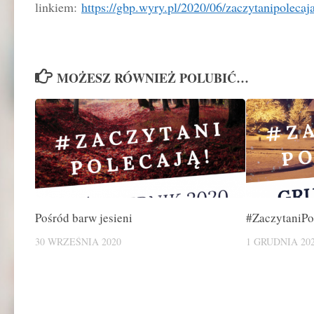
linkiem:
https://gbp.wyry.pl/2020/06/zaczytanipolecaja
MOŻESZ RÓWNIEŻ POLUBIĆ…
Pośród barw jesieni
#ZaczytaniPo
30 WRZEŚNIA 2020
1 GRUDNIA 20