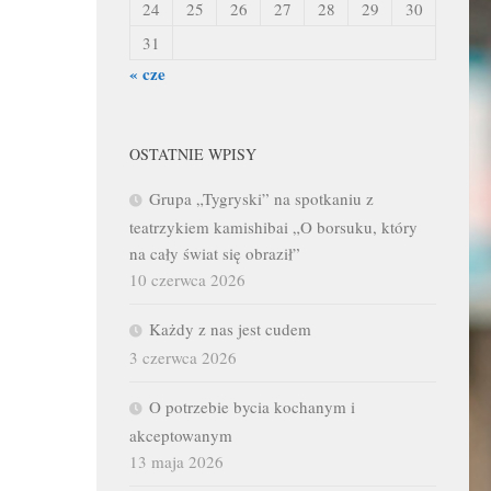
24
25
26
27
28
29
30
31
« cze
OSTATNIE WPISY
Grupa „Tygryski” na spotkaniu z
teatrzykiem kamishibai „O borsuku, który
na cały świat się obraził”
10 czerwca 2026
Każdy z nas jest cudem
3 czerwca 2026
O potrzebie bycia kochanym i
akceptowanym
13 maja 2026