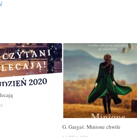
/
lecają
20
G. Gargaś: Minione chwile