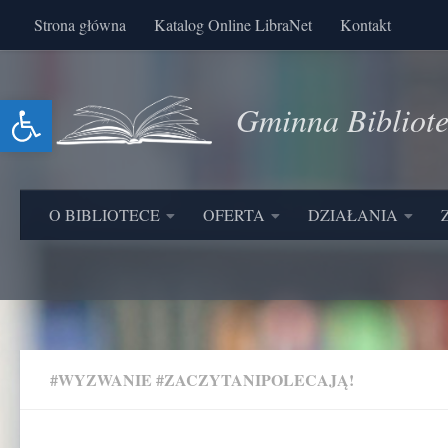
Strona główna
Katalog Online LibraNet
Kontakt
Skip to content
Otwórz pasek narzędzi
Gminna Bibliot
O BIBLIOTECE
OFERTA
DZIAŁANIA
#WYZWANIE #ZACZYTANIPOLECAJĄ!