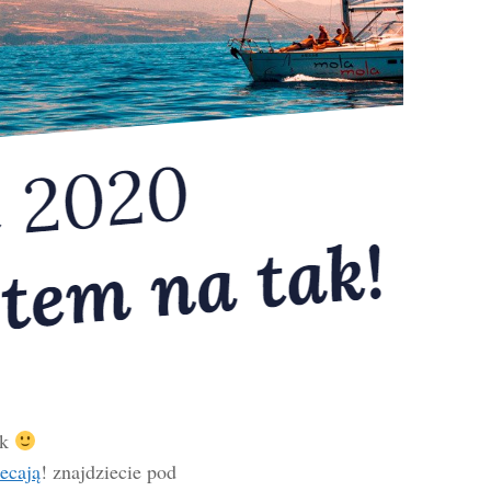
ek
ecają
! znajdziecie pod