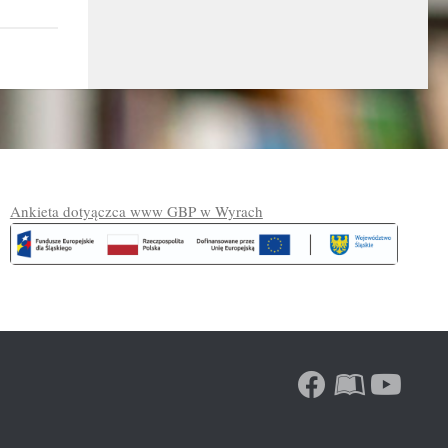
Ankieta dotyączca www GBP w Wyrach