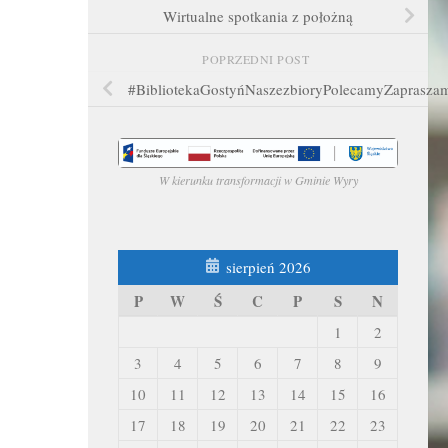
Wirtualne spotkania z położną
POPRZEDNI POST
#BibliotekaGostyńNaszezbioryPolecamyZaprasza
W kierunku transformacji w Gminie Wyry
sierpień 2026
P
W
Ś
C
P
S
N
1
2
3
4
5
6
7
8
9
10
11
12
13
14
15
16
17
18
19
20
21
22
23