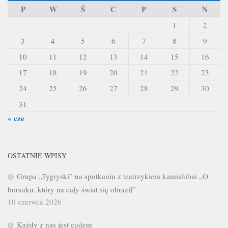
P
W
Ś
C
P
S
N
1
2
3
4
5
6
7
8
9
10
11
12
13
14
15
16
17
18
19
20
21
22
23
24
25
26
27
28
29
30
31
« cze
OSTATNIE WPISY
Grupa „Tygryski” na spotkaniu z teatrzykiem kamishibai „O
borsuku, który na cały świat się obraził”
10 czerwca 2026
Każdy z nas jest cudem