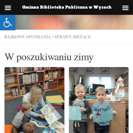
Gminna Biblioteka Publiczna w Wyrach
Skip to content
Otwórz pasek narzędzi
BAJKOWE SPOTKANIA
/
SPRAWY BIEŻĄCE
W poszukiwaniu zimy