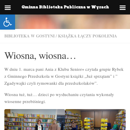
Gminna Biblioteka Publiczna w Wyrach
Skip to content
Otwórz pasek narzędzi
BIBLIOTEKA W GOSTYNI
/
KSIĄŻKA ŁĄCZY POKOLENIA
Wiosna, wiosna…
W dniu 1. marca pani Ania z Klubu Senior+ czytała grupie Rybek
z Gminnego Przedszkola w Gostyni książki „Już sprzątam” i ”
Zgadywajki czyli rymowanki dla przedszkolaków”.
Wiosna tuż, tuż… dzieci po wysłuchaniu czytania wykonały
wiosenne przebiśniegi.