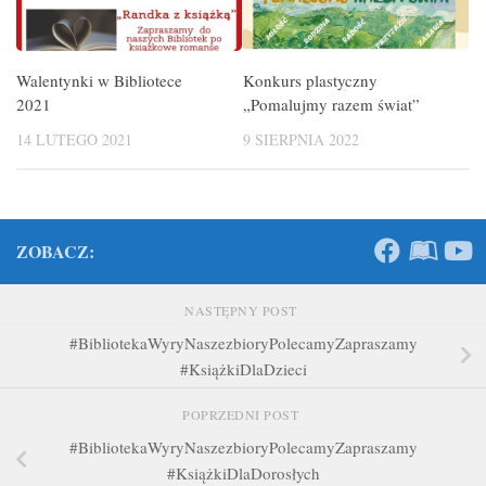
Walentynki w Bibliotece
Konkurs plastyczny
2021
„Pomalujmy razem świat”
14 LUTEGO 2021
9 SIERPNIA 2022
ZOBACZ:
NASTĘPNY POST
#BibliotekaWyryNaszezbioryPolecamyZapraszamy
#KsiążkiDlaDzieci
POPRZEDNI POST
#BibliotekaWyryNaszezbioryPolecamyZapraszamy
#KsiążkiDlaDorosłych