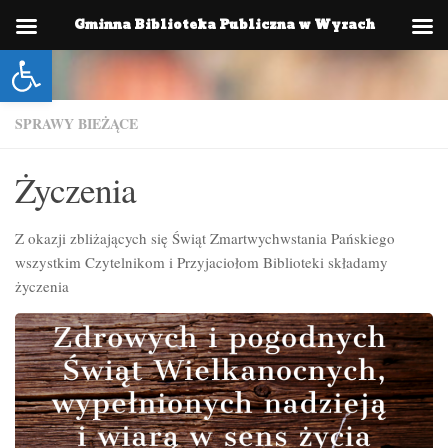
Gminna Biblioteka Publiczna w Wyrach
Skip to content
Otwórz pasek narzędzi
SPRAWY BIEŻĄCE
Życzenia
Z okazji zbliżających się Świąt Zmartwychwstania Pańskiego
wszystkim Czytelnikom i Przyjaciołom Biblioteki składamy
życzenia