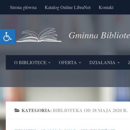
Strona główna
Katalog Online LibraNet
Kontakt
Skip to content
Otwórz pasek narzędzi
Gminna Bibliot
O BIBLIOTECE
OFERTA
DZIAŁANIA
KATEGORIA:
BIBLIOTEKA OD 18 MAJA 2020 R.