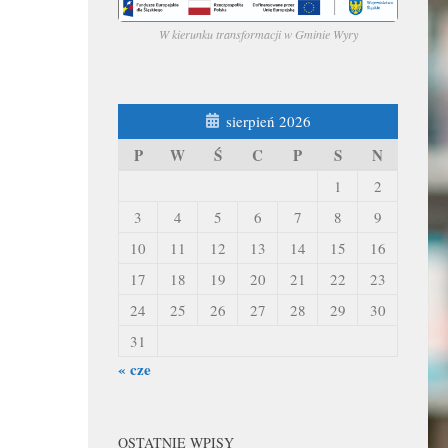
W kierunku transformacji w Gminie Wyry
sierpień 2026
P
W
Ś
C
P
S
N
1
2
3
4
5
6
7
8
9
10
11
12
13
14
15
16
17
18
19
20
21
22
23
24
25
26
27
28
29
30
31
« cze
OSTATNIE WPISY