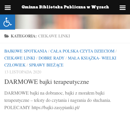
Gminna Biblioteka Publiczna w Wyrach
Skip to content
Otwórz pasek narzędzi
KATEGORIA:
CIEKAWE LINKI
BAJKOWE SPOTKANIA
/
CAŁA POLSKA CZYTA DZIECIOM
/
CIEKAWE LINKI
/
DOBRE RADY
/
MAŁA KSIĄŻKA- WIELKI
CZŁOWIEK
/
SPRAWY BIEŻĄCE
13 LISTOPADA 2020
DARMOWE bajki terapeutyczne
DARMOWE bajki na dobranoc, bajki z morałem bajki
terapeutyczne – teksty do czytania i nagrania do słuchania.
POLECAMY https://bajki-zasypianki.pl/