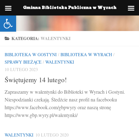
Gminna Biblioteka Publiczna w Wyrach
Skip to content
Otwórz pasek narzędzi
KATEGORIA:
WALENTYNKI
BIBLIOTEKA W GOSTYNI
/
BIBLIOTEKA W WYRACH
/
SPRAWY BIEŻĄCE
/
WALENTYNKI
10 LUTEGO 2023
Świętujemy 14 lutego!
Zapraszamy w walentynki do Biblioteki w Wyrach i Gostyni.
Niespodzianki czekają. Śledźcie nasz profil na facebooku
https://www.facebook.com/gbpwyry oraz naszą stronę
https://www.gbp.wyry.pl/walentynki/
WALENTYNKI
10 LUTEGO 2020