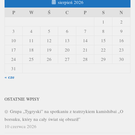
sierpień 2026
P
W
Ś
C
P
S
N
1
2
3
4
5
6
7
8
9
10
11
12
13
14
15
16
17
18
19
20
21
22
23
24
25
26
27
28
29
30
31
« cze
OSTATNIE WPISY
Grupa „Tygryski” na spotkaniu z teatrzykiem kamishibai „O
borsuku, który na cały świat się obraził”
10 czerwca 2026