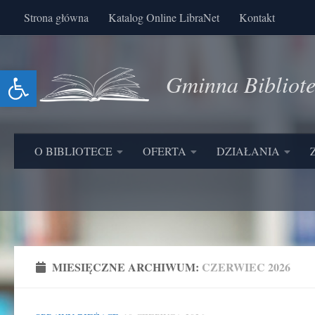
Strona główna
Katalog Online LibraNet
Kontakt
Skip to content
Otwórz pasek narzędzi
Gminna Bibliot
O BIBLIOTECE
OFERTA
DZIAŁANIA
MIESIĘCZNE ARCHIWUM:
CZERWIEC 2026