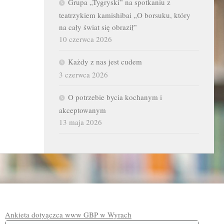
Grupa „Tygryski” na spotkaniu z
teatrzykiem kamishibai „O borsuku, który
na cały świat się obraził”
10 czerwca 2026
Każdy z nas jest cudem
3 czerwca 2026
O potrzebie bycia kochanym i
akceptowanym
13 maja 2026
Ankieta dotyączca www GBP w Wyrach