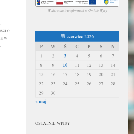
W kierunku transformacji w Gminie Wyry
u
ści o
czerwiec 2026
na w
.
P
W
Ś
C
P
S
N
3
1
2
4
5
6
7
10
8
9
11
12
13
14
15
16
17
18
19
20
21
22
23
24
25
26
27
28
29
30
« maj
OSTATNIE WPISY