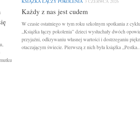
KSIĄŻKA ŁĄCZY POKOLENIA
3 CZERWCA 2026
m
Każdy z nas jest cudem
się
W czasie ostatniego w tym roku szkolnym spotkania z cykl
„Książka łączy pokolenia” dzieci wysłuchały dwóch opowie
przyjaźni, odkrywaniu własnej wartości i dostrzeganiu pięk
u,
otaczającym świecie. Pierwszą z nich była książka „Pestka..
ę
smutku