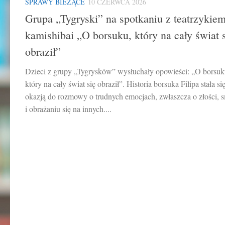
SPRAWY BIEŻĄCE
10 CZERWCA 2026
Grupa „Tygryski” na spotkaniu z teatrzykie
kamishibai „O borsuku, który na cały świat 
obraził”
Dzieci z grupy „Tygrysków” wysłuchały opowieści: „O borsuk
który na cały świat się obraził”. Historia borsuka Filipa stała si
okazją do rozmowy o trudnych emocjach, zwłaszcza o złości, 
i obrażaniu się na innych....