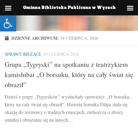
Gminna Biblioteka Publiczna w Wyrach
Skip to content
Otwórz pasek narzędzi
DZIENNE ARCHIWUM:
10 CZERWCA, 2026
SPRAWY BIEŻĄCE
10 CZERWCA 2026
Grupa „Tygryski” na spotkaniu z teatrzykiem
kamishibai „O borsuku, który na cały świat się
obraził”
Dzieci z grupy „Tygrysków” wysłuchały opowieści: „O borsuku,
który na cały świat się obraził”. Historia borsuka Filipa stała się
okazją do rozmowy o trudnych emocjach, zwłaszcza o złości,
smutku i obrażaniu się na innych....